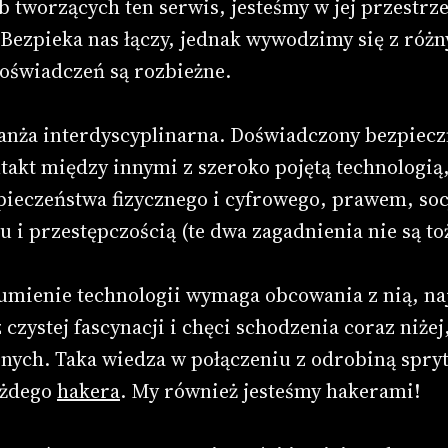
b tworzących ten serwis, jesteśmy w jej przestrz
. Bezpieka nas łączy, jednak wywodzimy się z różn
oświadczeń są rozbieżne.
anża interdyscyplinarna. Doświadczony bezpiecz
akt między innymi z szeroko pojętą technologią
ieczeństwa fizycznego i cyfrowego, prawem, soc
u i przestępczością (te dwa zagadnienia nie są t
mienie technologii wymaga obcowania z nią, naj
 czystej fascynacji i chęci schodzenia coraz niżej
cznych. Taka wiedza w połączeniu z odrobiną spryt
ażdego
hakera
. My również jesteśmy hakerami!