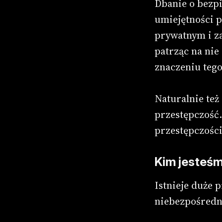
Dbanie o bezp
umiejętności p
prywatnym i z
patrząc na ni
znaczeniu tego
Naturalnie też
przestępczość.
przestępczości
Kim jesteś
Istnieje duże 
niebezpośredni