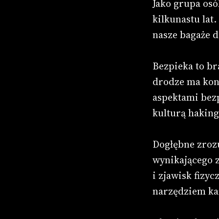
Jako grupa osó
kilkunastu lat
nasze bagaże d
Bezpieka to br
drodze ma kont
aspektami bezp
kulturą haking
Dogłębne zrozu
wynikającego z
i zjawisk fizy
narzędziem k