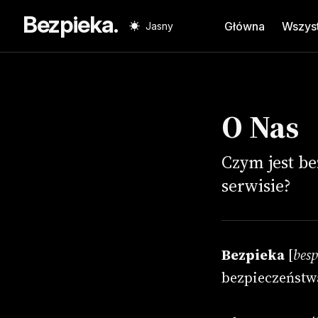
Bezpieka.
Główna
Wszyst
Jasny
Wys
wpi
O Nas
Czym jest be
serwisie?
Bezpieka
[
besp
bezpieczeństw