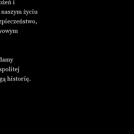
ożeń i
W naszym życiu
zpieczeństwo,
tawowym
adamy
spolitej
ą historię.