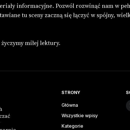
riały informacyjne. Pozwól rozwinąć nam w pełn
awiane tu sceny zaczną się łączyć w spójny, wie
życzymy miłej lektury.
STRONY
S
Główna
h
czać
Wszystkie wpisy
y
Kategorie
narnie.