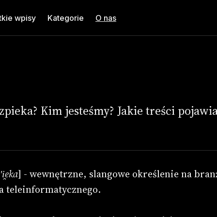
kie wpisy
Kategorie
O nas
zukaj
su
zpieka? Kim jesteśmy? Jakie treści pojawia
ʹi̯eka
] - wewnętrzne, slangowe określenie na bran
a teleinformatycznego.