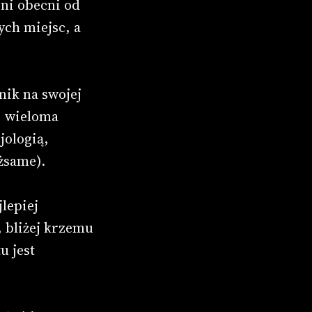
eni obecni od
ych miejsc, a
nik na swojej
, wieloma
jologią,
ożsame).
lepiej
, bliżej krzemu
u jest