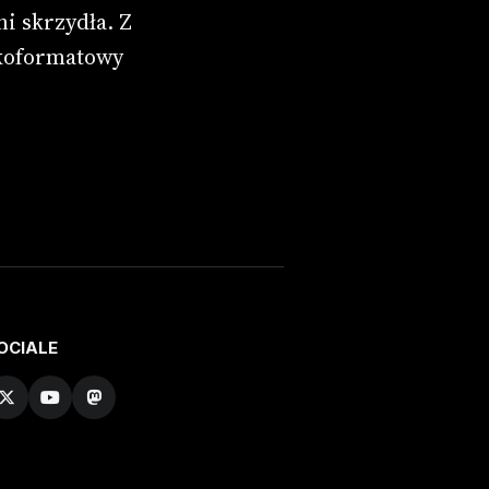
i skrzydła. Z
lkoformatowy
OCIALE