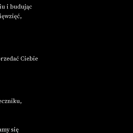
iu i budując
ięwzięć,
przedać Ciebie
ieczniku,
amy się