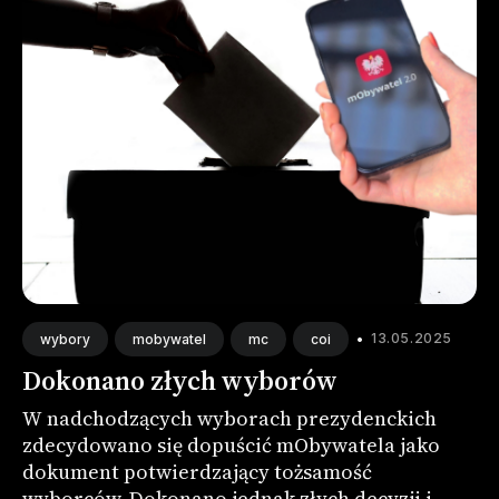
•
13.05.2025
wybory
mobywatel
mc
coi
Dokonano złych wyborów
W nadchodzących wyborach prezydenckich
zdecydowano się dopuścić mObywatela jako
dokument potwierdzający tożsamość
wyborców. Dokonano jednak złych decyzji i