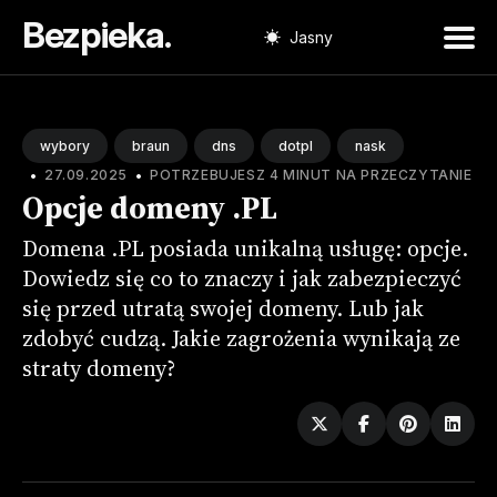
Bezpieka.
Jasny
Wyszukaj
wpisu
wybory
braun
dns
dotpl
nask
•
•
27.09.2025
POTRZEBUJESZ 4 MINUT NA PRZECZYTANIE
Opcje domeny .PL
Domena .PL posiada unikalną usługę: opcje.
Dowiedz się co to znaczy i jak zabezpieczyć
się przed utratą swojej domeny. Lub jak
zdobyć cudzą. Jakie zagrożenia wynikają ze
straty domeny?