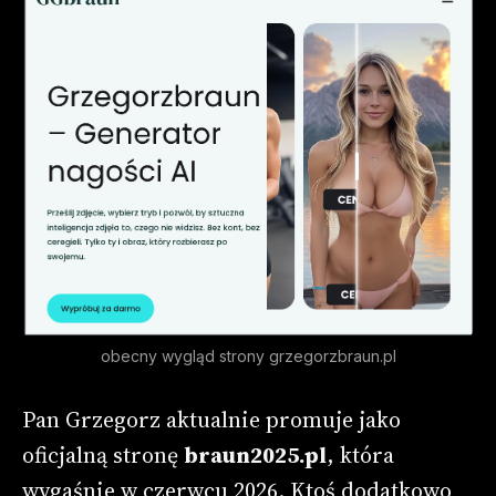
obecny wygląd strony grzegorzbraun.pl
Pan Grzegorz aktualnie promuje jako
oficjalną stronę
braun2025.pl
, która
wygaśnie w czerwcu 2026. Ktoś dodatkowo