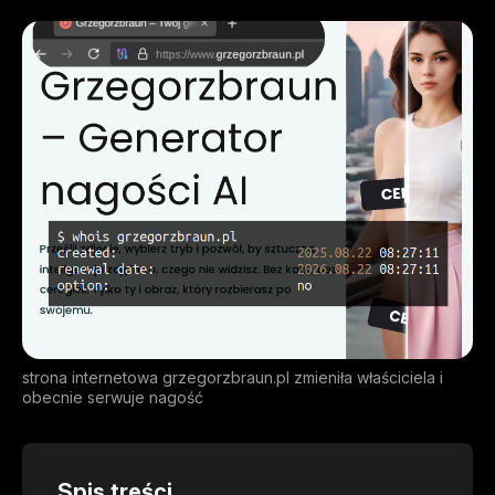
strona internetowa grzegorzbraun.pl zmieniła właściciela i
obecnie serwuje nagość
Spis treści